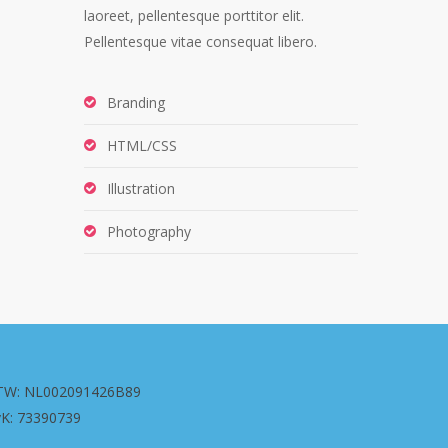
laoreet, pellentesque porttitor elit.
Pellentesque vitae consequat libero.
Branding
HTML/CSS
Illustration
Photography
TW: NL002091426B89
vK: 73390739