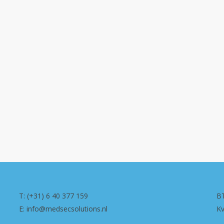
T: (+31) 6 40 377 159
B
E: info@medsecsolutions.nl
K