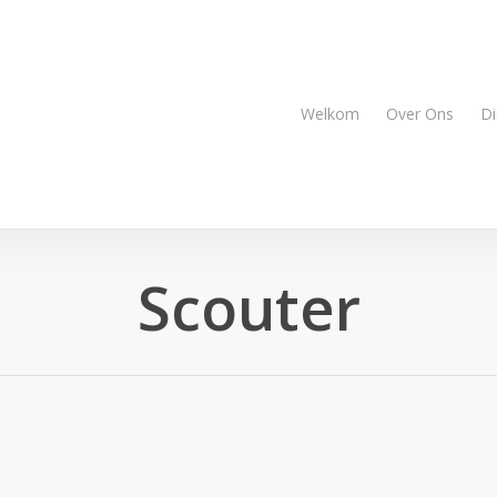
Welkom
Over Ons
Di
Scouter